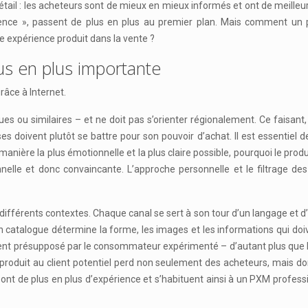
ail : les acheteurs sont de mieux en mieux informés et ont de meilleure
ience », passent de plus en plus au premier plan. Mais comment un pro
e expérience produit dans la vente ?
us en plus importante
râce à Internet.
es ou similaires – et ne doit pas s’orienter régionalement. Ce faisant,
 doivent plutôt se battre pour son pouvoir d’achat. Il est essentiel d
 manière la plus émotionnelle et la plus claire possible, pourquoi le produ
le et donc convaincante. L’approche personnelle et le filtrage des 
 différents contextes. Chaque canal se sert à son tour d’un langage et 
 catalogue détermine la forme, les images et les informations qui doive
ent présupposé par le consommateur expérimenté – d’autant plus que l’ac
produit au client potentiel perd non seulement des acheteurs, mais d
 ont de plus en plus d’expérience et s’habituent ainsi à un PXM profes