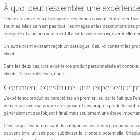
À quoi peut ressembler une expérience
Pensez à vos clients et imaginez le scénario suivant : Votre client visit
fournies. Mais ce n’est pas tout : les images et les descriptions des p
interpellé et a un bon sentiment. Il achète volontiers ici, éventuellemen
Un autre client existant reçoit un catalogue. Celui-ci contient les pro
client.
Dans les deux cas, une expérience produit personnalisée et contextua
clients. Cela semble bien, non ?
Comment construire une expérience pr
L’expérience produit se caractérise en premier lieu par le fait que l’e
de contact avec sa propre entreprise et ses propres produits sont mis 
généralement pas l’objectif final, mais seulement une étape importante 
C’est ici qu’il est intéressant de catégoriser les clients en « personas
peuvent être utilisés pour subdiviser la clientèle potentielle. Cha