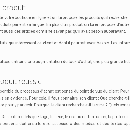
 produit
e votre boutique en ligne et on lui propose les produits qu’il recherche. Il
roduits parlent sa langue. En plus d’un produit, on lui en propose d’autr
t aussi des articles dont il ne savait pas qu’il avait besoin auparavant.
duits qui intéressent ce client et dont il pourrait avoir besoin. Les inf
lisée entraîne une augmentation du taux d’achat, une plus grande fidél
oduit réussie
nsemble du processus d’achat est pensé du point de vue du client. Pour cel
en évidence. Pour cela, il faut connaître son client : Que cherche-t-il
pour y parvenir. Pourquoi le client recherche-t-il l’article ? Quels sont 
 ». Des critères tels que l’âge, le sexe, le niveau de formation, la profes
que persona doit ensuite être associée à des médias et des textes ap