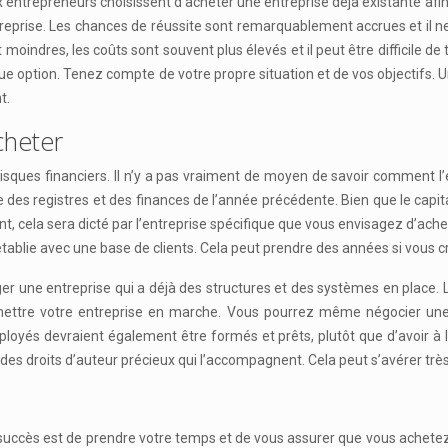
entrepreneurs choisissent d’acheter une entreprise déjà existante afin d
eprise. Les chances de réussite sont remarquablement accrues et il ne v
 moindres, les coûts sont souvent plus élevés et il peut être difficile de 
ue option. Tenez compte de votre propre situation et de vos objectifs. U
t.
cheter
sques financiers. Il n’y a pas vraiment de moyen de savoir comment l’en
e des registres et des finances de l’année précédente. Bien que le capit
t, cela sera dicté par l’entreprise spécifique que vous envisagez d’ache
ie avec une base de clients. Cela peut prendre des années si vous cré
ger une entreprise qui a déjà des structures et des systèmes en place.
ur mettre votre entreprise en marche. Vous pourrez même négocier une
employés devraient également être formés et prêts, plutôt que d’avoi
es droits d’auteur précieux qui l’accompagnent. Cela peut s’avérer très
succès est de prendre votre temps et de vous assurer que vous achetez 