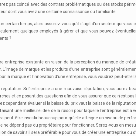
serez pas coincé avec des contrats problématiques ou des stocks périm
teur dont vous avez une certaine connaissance ou familiarité.
un certain temps, alors assurez-vous qu’il s’agit d’un secteur qui vou
ec seulement quelques employés à gérer et que vous pouvez éventuel
ents ?
ne entreprise existante en raison de la perception du manque de créati
er. L’image de marque et les produits d’une entreprise sont généralemen
ar la marque et l’innovation d’une entreprise, vous voudrez peut-être la
réputation. Si l’entreprise a une mauvaise réputation, vous aurez b
hes et en posant des questions afin de vous assurer que ce n’est pas le 
 cependant évaluer si la baisse du prix vaut la baisse de la réputation
s faisant une meilleure idée de la raison pour laquelle l’entreprise est 
audra peut-être investir beaucoup pour qu’elle atteigne un niveau de per
e ne dépend pas du propriétaire pour fonctionner. Serez-vous en mesure 
on de savoir s’il sera préférable pour vous de créer une entreprise ou d