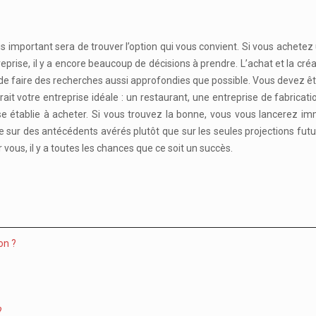
us important sera de trouver l’option qui vous convient. Si vous achete
prise, il y a encore beaucoup de décisions à prendre. L’achat et la cré
 de faire des recherches aussi approfondies que possible. Vous devez êt
erait votre entreprise idéale : un restaurant, une entreprise de fabri
prise établie à acheter. Si vous trouvez la bonne, vous vous lancerez 
 sur des antécédents avérés plutôt que sur les seules projections fut
 vous, il y a toutes les chances que ce soit un succès.
on ?
?