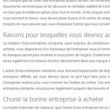
son compte que de créer une entreprise à partir de rien. De nombreux 
documents commerciaux et de découvrir la véritable viabilité de l’entr
ce n’est pas la meilleure option pour tout le monde. Si les risques sont
vous convient le mieux, vous devez peser le pour et le contre de chaq
moyens de vous assurer que vous choisissez l’option qui vous convien
Raisons pour lesquelles vous devriez a
La création d’une entreprise comporte, sans surprise, de nombreux ri
acheter, vous disposerez d’un historique de l’entreprise sous la form
les banques seront plus enclines à vous prêter de l’argent. Évidemmen
serez également en mesure d’entrer directement dans une marque établ
L’achat d’une entreprise existante vous donnera l’opportunité de diri
entreprise difficile, car vous devrez savoir ce qu’il faut faire po
l’entreprise restera pour vous montrer les ficelles du métier. Vos 
entreprise existante, vous pouvez également acquérir des brevets et d
Choisir la bonne entreprise à acheter
Le moyen important de s’assurer que l’achat d’une entreprise est un 