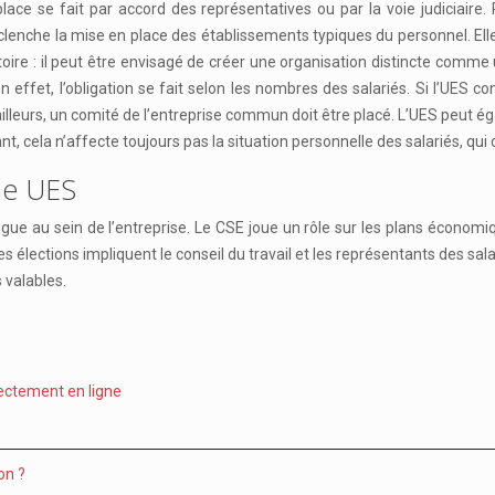
e se fait par accord des représentatives ou par la voie judiciaire. P
éclenche la mise en place des établissements typiques du personnel. 
atoire : il peut être envisagé de créer une organisation distincte comme
n effet, l’obligation se fait selon les nombres des salariés. Si l’UES 
ailleurs, un comité de l’entreprise commun doit être placé. L’UES peut ég
, cela n’affecte toujours pas la situation personnelle des salariés, qu
ne UES
e au sein de l’entreprise. Le CSE joue un rôle sur les plans économiques
que les élections impliquent le conseil du travail et les représentants des 
 valables.
irectement en ligne
on ?