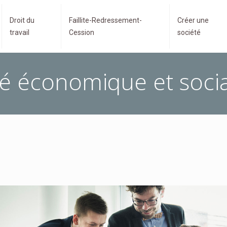
Droit du
Faillite-Redressement-
Créer une
travail
Cession
société
é économique et socia