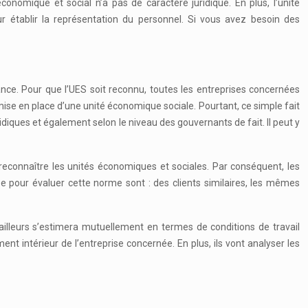
conomique et social n’a pas de caractère juridique. En plus, l’unité
ur établir la représentation du personnel. Si vous avez besoin des
rance. Pour que l’UES soit reconnu, toutes les entreprises concernées
mise en place d’une unité économique sociale. Pourtant, ce simple fait
uridiques et également selon le niveau des gouvernants de fait. Il peut y
ur reconnaître les unités économiques et sociales. Par conséquent, les
se pour évaluer cette norme sont : des clients similaires, les mêmes
availleurs s’estimera mutuellement en termes de conditions de travail
t intérieur de l’entreprise concernée. En plus, ils vont analyser les