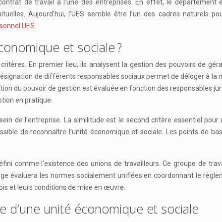
ntrat de travail à l’une des entreprises. En effet, le département é
tuelles. Aujourd’hui, l’UES semble être l’un des cadres naturels po
rsonnel UES
.
conomique et sociale ?
critères. En premier lieu, ils analysent la gestion des pouvoirs de gé
 désignation de différents responsables sociaux permet de déloger à la 
fication du pouvoir de gestion est évaluée en fonction des responsables j
stion en pratique.
u sein de l’entreprise. La similitude est le second critère essentiel po
ssible de reconnaître l’unité économique et sociale. Les points de ba
re défini comme l’existence des unions de travailleurs. Ce groupe de tr
ge évaluera les normes socialement unifiées en coordonnant le règlemen
lois et leurs conditions de mise en œuvre.
e d’une unité économique et sociale