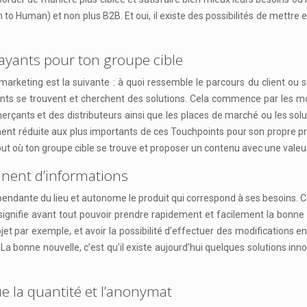
to Human) et non plus B2B. Et oui, il existe des possibilités de mett
rayants pour ton groupe cible
ting est la suivante : à quoi ressemble le parcours du client ou sur q
ients se trouvent et cherchent des solutions. Cela commence par les 
çants et des distributeurs ainsi que les places de marché ou les solutio
ment réduite aux plus importants de ces Touchpoints pour son propre pr
partout où ton groupe cible se trouve et proposer un contenu avec une vale
manent d’informations
endante du lieu et autonome le produit qui correspond à ses besoins. Ce 
ce signifie avant tout pouvoir prendre rapidement et facilement la bo
jet par exemple, et avoir la possibilité d’effectuer des modifications
 La bonne nouvelle, c’est qu’il existe aujourd’hui quelques solutions in
que la quantité et l’anonymat