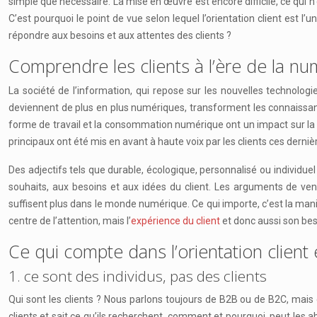
simple que nécessaire. La mise en œuvre est encore difficile, ce qui n
C’est pourquoi le point de vue selon lequel l’orientation client est
répondre aux besoins et aux attentes des clients ?
Comprendre les clients à l’ère de la nu
La société de l’information, qui repose sur les nouvelles technolog
deviennent de plus en plus numériques, transforment les connaissanc
forme de travail et la consommation numérique ont un impact sur la dis
principaux ont été mis en avant à haute voix par les clients ces dernière
Des adjectifs tels que durable, écologique, personnalisé ou individuel
souhaits, aux besoins et aux idées du client. Les arguments de ven
suffisent plus dans le monde numérique. Ce qui importe, c’est la maniè
centre de l’attention, mais l’
expérience du client
et donc aussi son bes
Ce qui compte dans l’orientation client 
1. ce sont des individus, pas des clients
Qui sont les clients ? Nous parlons toujours de B2B ou de B2C, mais c
clients et sait ce qu’ils recherchent, comment et pourquoi, peut les