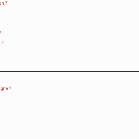
on ?
?
 ?
igne ?