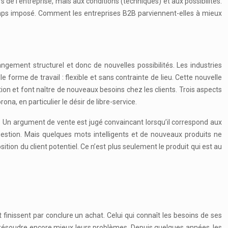
 de l’entreprise, mais aux conditions (techniques) et aux possibilités.
e-temps imposé. Comment les entreprises B2B parviennent-elles à mieux
ngement structurel et donc de nouvelles possibilités. Les industries
rme de travail : flexible et sans contrainte de lieu. Cette nouvelle
tion et font naître de nouveaux besoins chez les clients. Trois aspects
ona, en particulier le désir de libre-service.
sés. Un argument de vente est jugé convaincant lorsqu’il correspond aux
uestion. Mais quelques mots intelligents et de nouveaux produits ne
tion du client potentiel. Ce n’est plus seulement le produit qui est au
 finissent par conclure un achat. Celui qui connaît les besoins de ses
ou résoudre encore mieux leurs problèmes. Depuis quelques années, les