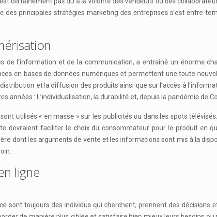
’est certainement pas dû à la volonté des vendeurs ou des collaborateurs
 l’une des principales stratégies marketing des entreprises s’est entr
mérisation
ies de l’information et de la communication, a entraîné un énorme cha
es en bases de données numériques et permettent une toute nouvelle fo
tribution et la diffusion des produits ainsi que sur l’accès à l’informa
s années : L’individualisation, la durabilité et, depuis la pandémie de Cor
 sont utilisés « en masse » sur les publicités ou dans les spots télévi
te devraient faciliter le choix du consommateur pour le produit en q
re dont les arguments de vente et les informations sont mis à la disposi
oin.
en ligne
e sont toujours des individus qui cherchent, prennent des décisions et
 aborder de manière plus ciblée et satisfaire bien mieux leurs besoins 